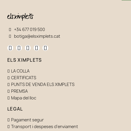
+34 677 019 500
botiga@elsximplets.cat
ELS XIMPLETS
LA COLLA
CERTIFICATS
PUNTS DE VENDA ELS XIMPLETS
PREMSA
Mapa del lloc
LEGAL
Pagament segur
Transport i despeses d'enviament