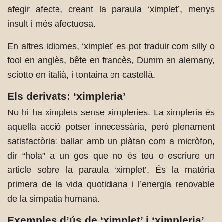
afegir afecte, creant la paraula ‘ximplet’, menys
insult i més afectuosa.
En altres idiomes, ‘ximplet’ es pot traduir com silly o
fool en anglès, bête en francès, Dumm en alemany,
sciotto en italià, i tontaina en castellà.
Els derivats: ‘ximpleria’
No hi ha ximplets sense ximpleries. La ximpleria és
aquella acció potser innecessària, però plenament
satisfactòria: ballar amb un plàtan com a micròfon,
dir “hola” a un gos que no és teu o escriure un
article sobre la paraula ‘ximplet’. És la matèria
primera de la vida quotidiana i l’energia renovable
de la simpatia humana.
Exemples d’ús de ‘ximplet’ i ‘ximpleria’