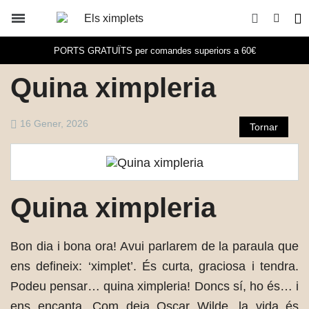
PORTS GRATUÏTS per comandes superiors a 60€
Quina ximpleria
16 Gener, 2026
Tornar
Quina ximpleria
Bon dia i bona ora! Avui parlarem de la paraula que
ens defineix: ‘ximplet’. És curta, graciosa i tendra.
Podeu pensar… quina ximpleria! Doncs sí, ho és… i
ens encanta. Com deia Oscar Wilde, la vida és