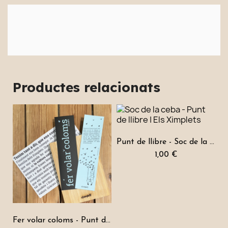
Productes relacionats
Punt de llibre - Soc de la ceba
1,00 €
Fer volar coloms - Punt de llibre
Pu