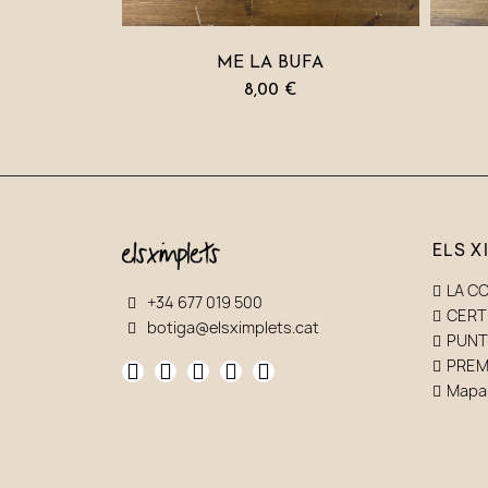
ME LA BUFA
8,00 €
ELS X
LA C
+34 677 019 500
CERT
botiga@elsximplets.cat
PUNT
PREM
Mapa 