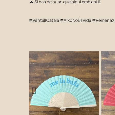
🔥 Si has de suar, que sigui amb estil.
#VentallCatalà #AixòNoÉsVida #RemenaX