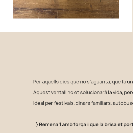
Per aquells dies que no s’aguanta, que fa una
Aquest ventall no et solucionarà la vida, pe
Ideal per festivals, dinars familiars, autobu
💨
Remena’l amb força i que la brisa et port