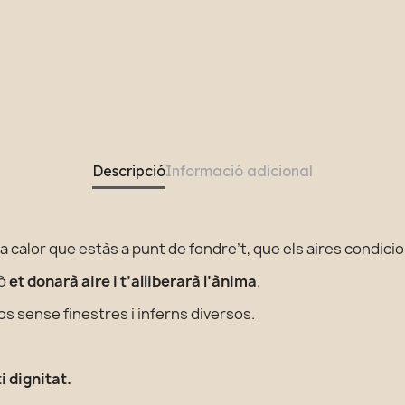
Descripció
Informació adicional
 calor que estàs a punt de fondre’t, que els aires condicion
rò
et donarà aire i t’alliberarà l’ànima
.
sos sense finestres i inferns diversos.
i dignitat.