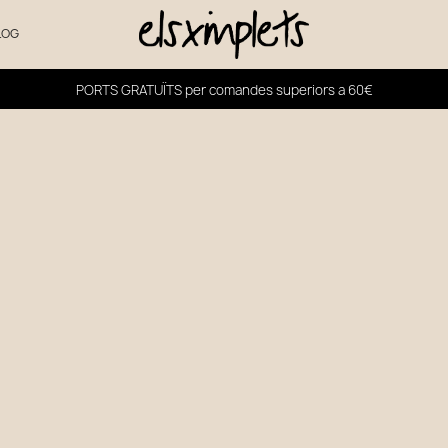
LOG
PORTS GRATUÏTS per comandes superiors a 60€