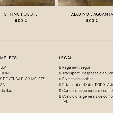
SI, TINC FOGOTS
AIXÒ NO S'AGUANT
8,00 €
8,00 €
IMPLETS
LEGAL
OLLA
Pagament segur
IFICATS
Transport i despeses d'envia
S DE VENDA ELS XIMPLETS
Política de cookies
SA
Privacitat de Dates RGPD i Avi
del lloc
Condicions generals de comp
Condicions generals de comp
(PDF)