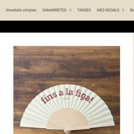
Novetats ximples
SAMARRETES
TASSES
MES REGALS
B