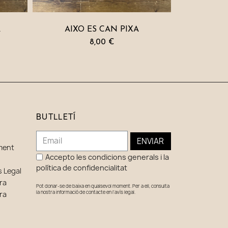
A
AIXÒ ÉS CAN PIXA
8,00 €
BUTLLETÍ
ENVIAR
ment
Accepto les condicions generals i la
política de confidencialitat
s Legal
ra
Pot donar-se de baixa en qualsevol moment. Per a ell, consulta
la nostra informació de contacte en l'avís legal.
ra