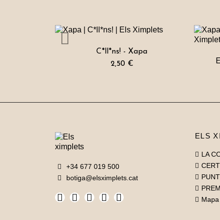
C*ll*ns! - Xapa
E
2,50 €
ELS X
LA C
CERT
+34 677 019 500
PUNT
botiga@elsximplets.cat
PRE
Mapa 