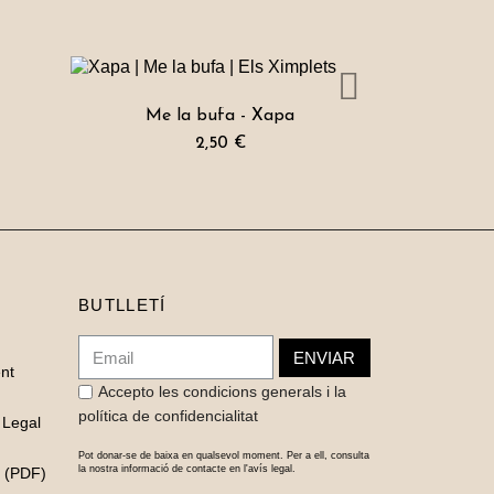
Me la bufa - Xapa
a
2,50 €
BUTLLETÍ
ENVIAR
nt
Accepto les condicions generals i la
política de confidencialitat
 Legal
Pot donar-se de baixa en qualsevol moment. Per a ell, consulta
la nostra informació de contacte en l'avís legal.
a (PDF)