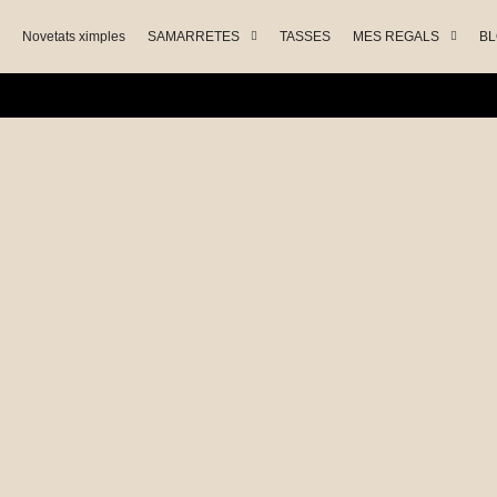
Novetats ximples
SAMARRETES
TASSES
MES REGALS
B