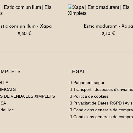
stic com un llum - Xapa
Estic madurant - Xap
2,50 €
2,50 €
IMPLETS
LEGAL
OLLA
Pagament segur
IFICATS
Transport i despeses d'enviame
S DE VENDA ELS XIMPLETS
Política de cookies
MSA
Privacitat de Dates RGPD i Avis
del lloc
Condicions generals de compra
Condicions generals de compr