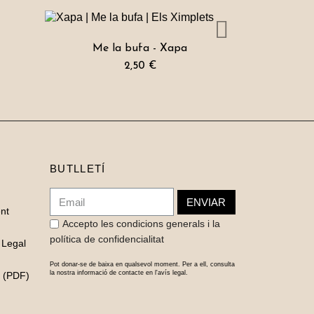
Me la bufa - Xapa
a
2,50 €
BUTLLETÍ
ENVIAR
nt
Accepto les condicions generals i la
política de confidencialitat
 Legal
Pot donar-se de baixa en qualsevol moment. Per a ell, consulta
la nostra informació de contacte en l'avís legal.
a (PDF)