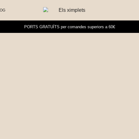
LOG
PORTS GRATUÏTS per comandes superiors a 60€