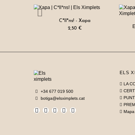
C*ll*ns! - Xapa
E
2,50 €
ELS X
LA C
CERT
+34 677 019 500
PUNT
botiga@elsximplets.cat
PRE
Mapa 