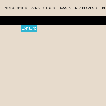
Novetats ximples
SAMARRETES
TASSES
MES REGALS
B
Exhaurit