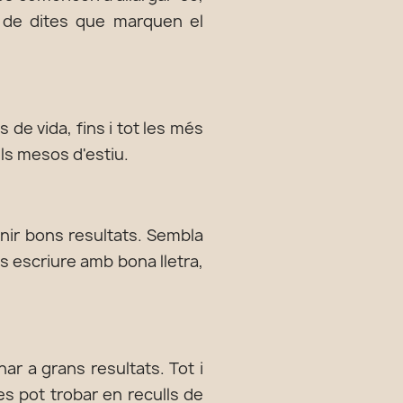
e de dites que marquen el
s de vida, fins i tot les més
els mesos d'estiu.
enir bons resultats. Sembla
s escriure amb bona lletra,
r a grans resultats. Tot i
es pot trobar en reculls de