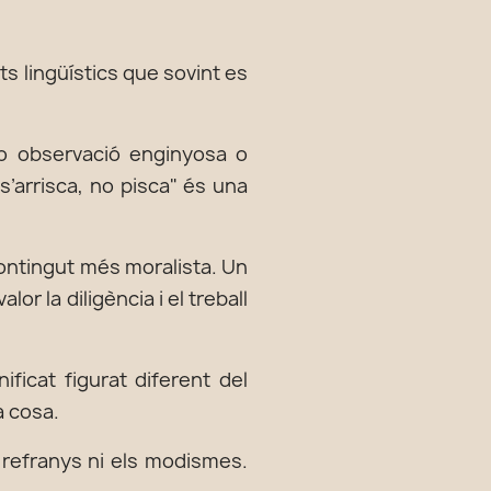
ts lingüístics que sovint es
o observació enginyosa o
s’arrisca, no pisca" és una
contingut més moralista. Un
or la diligència i el treball
icat figurat diferent del
a cosa.
 refranys ni els modismes.