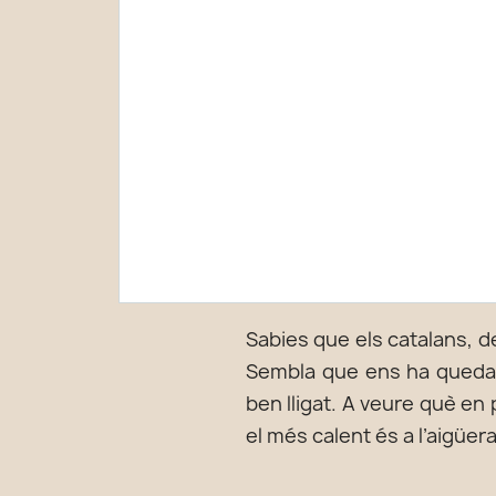
Sabies que els catalans, de
Sembla que ens ha quedat u
ben lligat. A veure què en 
el més calent és a l’aigüera