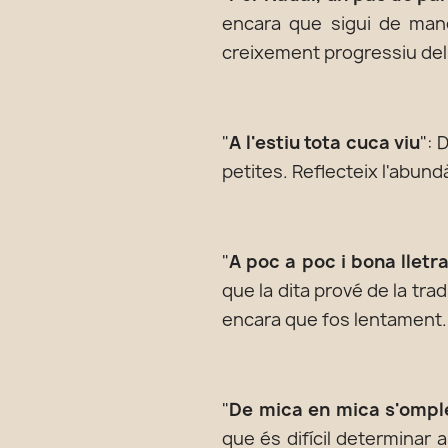
encara que sigui de mane
creixement progressiu del 
"
A l'estiu tota cuca viu
": 
petites. Reflecteix l'abund
"
A poc a poc i bona lletr
que la dita prové de la tr
encara que fos lentament.
"
De mica en mica s'omple
que és difícil determinar 