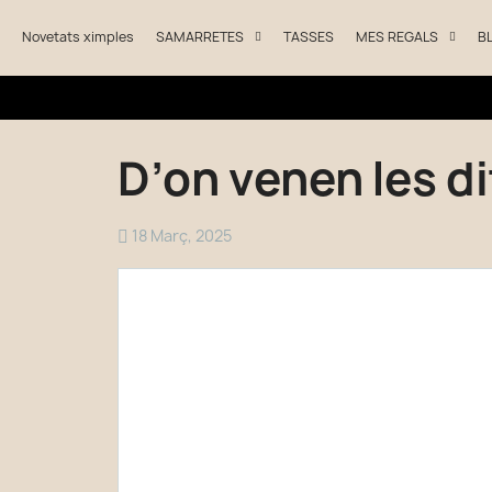
Novetats ximples
SAMARRETES
TASSES
MES REGALS
B
D’on venen les 
18 Març, 2025