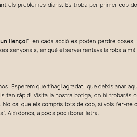
avant els problemes diaris. Es troba per primer cop 
un llençol
": en cada acció es poden perdre coses, 
es senyorials, en què el servei rentava la roba a mà 
-nos. Esperem que t’hagi agradat i que deixis anar a
gis tan ràpid! Visita la nostra botiga, on hi trobarà
. No cal que els compris tots de cop, si vols fer-ne 
”. Així doncs, a poc a poc i bona lletra.