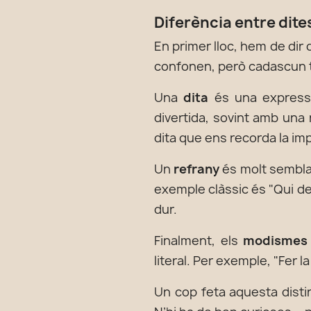
Diferència entre dite
En primer lloc, hem de dir 
confonen, però cadascun t
Una
dita
és una expressi
divertida, sovint amb una 
dita que ens recorda la imp
Un
refrany
és molt semblan
exemple clàssic és "Qui de j
dur.
Finalment, els
modismes
literal. Per exemple, "Fer 
Un cop feta aquesta disti