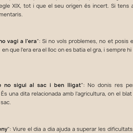
egle XIX, tot i que el seu origen és incert. Si tens
mentaris.
no vagi a l'era
": Si no vols problemes, no et posis 
en que l'era era el lloc on es batia el gra, i sempre hi h
 no sigui al sac i ben lligat
": No donis res pe
 una dita relacionada amb l'agricultura, on el blat 
 sac.
eny
": Viure el dia a dia ajuda a superar les dificultat