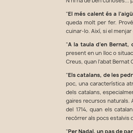
N’hi ha de ben curioses...
"
El més calent és a l'aig
queda molt per fer. Prov
cuinar-lo. Així, si el menja
"
A la taula d'en Bernat,
present en un lloc o situa
Creus, quan l'abat Bernat C
"
Els catalans, de les ped
poc, una característica at
dels catalans, especialmen
gaires recursos naturals. A
del 1714, quan els catala
recórrer als pocs estalvis
"
Per Nadal, un pas de pa