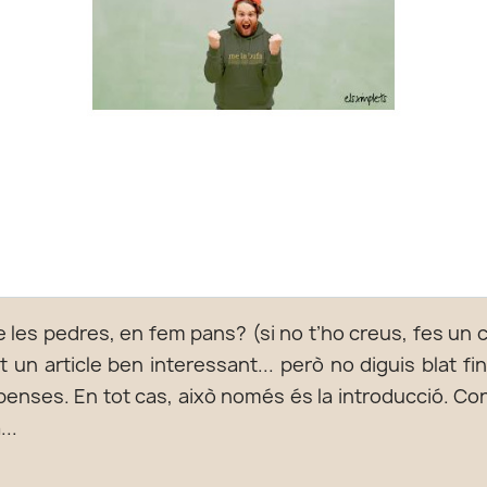
 les pedres, en fem pans? (si no t’ho creus, fes un co
n article ben interessant... però no diguis blat fins
penses. En tot cas, això només és la introducció. Con
...