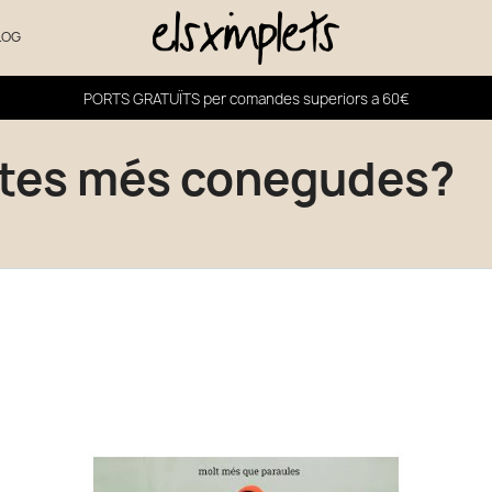
LOG
PORTS GRATUÏTS per comandes superiors a 60€
dites més conegudes?