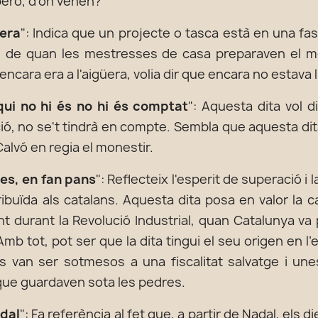
 però, d’on venen?
üera
": Indica que un projecte o tasca està en una fas
é de quan les mestresses de casa preparaven el me
r encara era a l'aigüera, volia dir que encara no estava l
 qui no hi és no hi és comptat
": Aquesta dita vol di
ció, no se't tindrà en compte. Sembla que aquesta dit
alvó en regia el monestir.
res, en fan pans
": Reflecteix l'esperit de superació i
ribuïda als catalans. Aquesta dita posa en valor la ca
t durant la Revolució Industrial, quan Catalunya va
mb tot, pot ser que la dita tingui el seu origen en l’
ns van ser sotmesos a una fiscalitat salvatge i une
 que guardaven sota les pedres.
rdal
": Fa referència al fet que, a partir de Nadal, els 