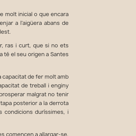
e molt inicial o que encara
njar a l'aigüera abans de
lest.
r, ras i curt, que si no ets
a té el seu origen a Santes
 la capacitat de fer molt amb
pacitat de treball i enginy
 prosperar malgrat no tenir
etapa posterior a la derrota
s condicions duríssimes, i
dies comencen a allargar-se,