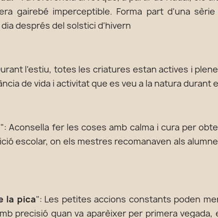
ra gairebé imperceptible. Forma part d'una sèri
dia després del solstici d'hivern
Durant l'estiu, totes les criatures estan actives i plene
ància de vida i activitat que es veu a la natura durant 
a
": Aconsella fer les coses amb calma i cura per obt
adició escolar, on els mestres recomanaven als alumne
 la pica
": Les petites accions constants poden mena
amb precisió quan va aparèixer per primera vegada, 