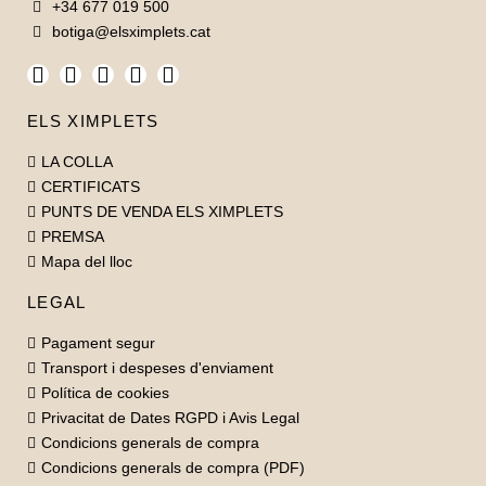
+34 677 019 500
botiga@elsximplets.cat
SOC ÚNICA - dessuadora infantil
IMPARABLE - dessuadora dona caputxa
SOC CATALANA - dessuadora dona caputxa
JUBILADA - dessuadora dona caputxa
SOC ÚNICA - dessuadora dona caputxa
QUE US BOMBIN - dessuadora infantil
ELS XIMPLETS
49,90 €
55,00 €
55,00 €
49,90 €
55,00 €
55,00 €
LA COLLA
CERTIFICATS
PUNTS DE VENDA ELS XIMPLETS
PREMSA
Mapa del lloc
LEGAL
Pagament segur
Transport i despeses d'enviament
Política de cookies
Privacitat de Dates RGPD i Avis Legal
Condicions generals de compra
Condicions generals de compra (PDF)